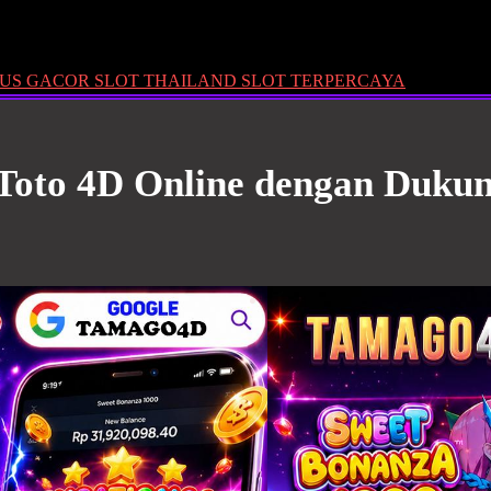
TUS GACOR
SLOT THAILAND
SLOT TERPERCAYA
oto 4D Online dengan Dukun